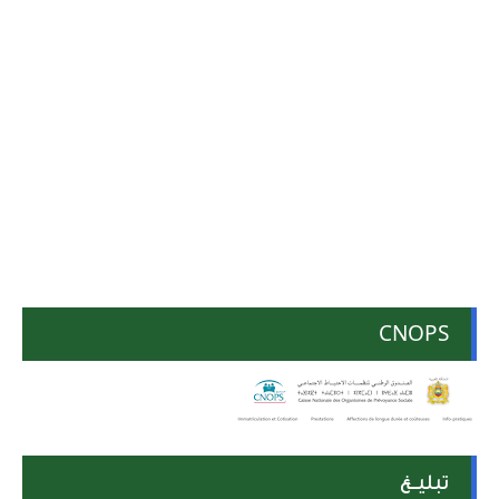
CNOPS
تبليــغ