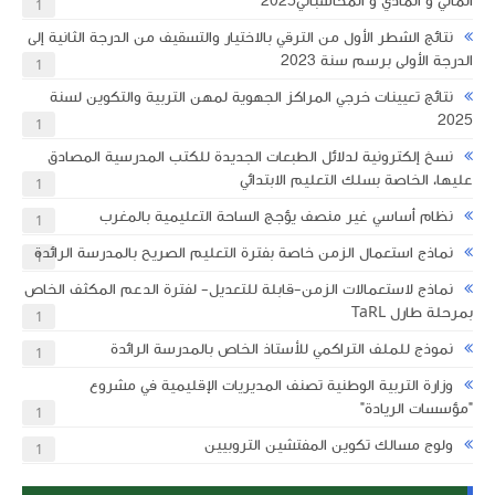
المالي و المادي و المحاسباتي2025
1
نتائج الشطر الأول من الترقي بالاختيار والتسقيف من الدرجة الثانية إلى
الدرجة الأولى برسم سنة 2023
1
نتائج تعيينات خرجي المراكز الجهوية لمهن التربية والتكوين لسنة
2025
1
نسخ إلكترونية لدلائل الطبعات الجديدة للكتب المدرسية المصادق
عليها، الخاصة بسلك التعليم الابتدائي
1
نظام أساسي غير منصف يؤجج الساحة التعليمية بالمغرب
1
نماذج استعمال الزمن خاصة بفترة التعليم الصريح بالمدرسة الرائدة
1
نماذج لاستعمالات الزمن-قابلة للتعديل- لفترة الدعم المكثف الخاص
بمرحلة طارل TaRL
1
نموذج للملف التراكمي للأستاذ الخاص بالمدرسة الرائدة
1
وزارة التربية الوطنية تصنف المديريات الإقليمية في مشروع
"مؤسسات الريادة"
1
ولوج مسالك تكوين المفتشين التروبيين
1