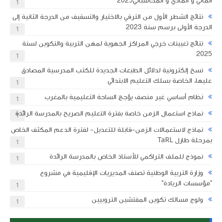
المالي و المادي و المحاسباتي2025
1
نتائج الشطر الأول من الترقي بالاختيار والتسقيف من الدرجة الثانية إلى
الدرجة الأولى برسم سنة 2023
1
نتائج تعيينات خرجي المراكز الجهوية لمهن التربية والتكوين لسنة
2025
1
نسخ إلكترونية لدلائل الطبعات الجديدة للكتب المدرسية المصادق
عليها، الخاصة بسلك التعليم الابتدائي
1
نظام أساسي غير منصف يؤجج الساحة التعليمية بالمغرب
1
نماذج استعمال الزمن خاصة بفترة التعليم الصريح بالمدرسة الرائدة
1
نماذج لاستعمالات الزمن-قابلة للتعديل- لفترة الدعم المكثف الخاص
بمرحلة طارل TaRL
1
نموذج للملف التراكمي للأستاذ الخاص بالمدرسة الرائدة
1
وزارة التربية الوطنية تصنف المديريات الإقليمية في مشروع
"مؤسسات الريادة"
1
ولوج مسالك تكوين المفتشين التروبيين
1