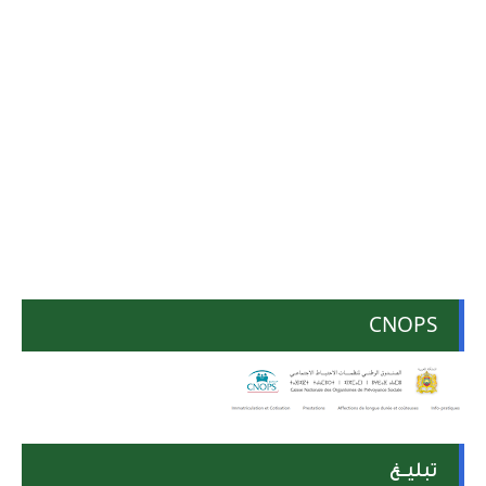
CNOPS
تبليــغ