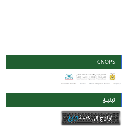
CNOPS
تبليــغ