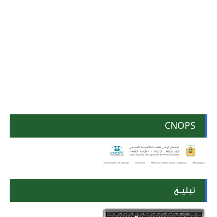
CNOPS
تبليــغ